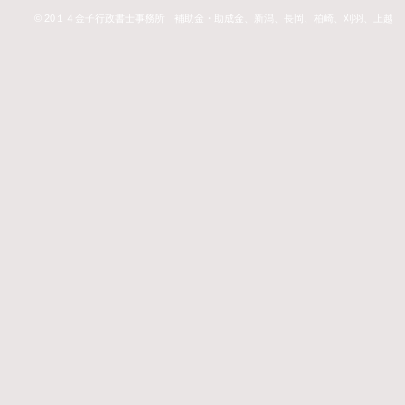
© 20１４金子行政書士事務所 補助金・助成金、新潟、長岡、柏崎、刈羽、上越